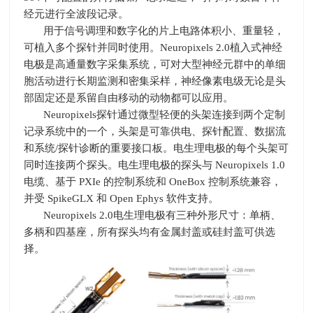
经元进行全波段记录。
用于信号调理和数字化的片上电路体积小、重量轻，
可植入多个探针并同时使用。
Neuropixels 2.0
植入式神经
电极是高通量数字采集系统，可对大型神经元群中的单细
胞活动进行长期监测和密集采样，神经像素电级无论是头
部固定还是系留自由移动的动物都可以应用。
Neuropixels探针通过微型轻便的头架连接到两个定制
记录系统中的一个，头架是可靠供电、探针配置、数据流
和系统
/
探针诊断的重要接口板。电生理电极的每个头架可
同时连接两个探头。电生理电极的探头与
Neuropixels 1.0
电缆、基于
PXIe
的控制系统和
OneBox
控制系统兼容，
并受
SpikeGLX
和
Open Ephys
软件支持。
Neuropixels 2.0电生理电极有三种外形尺寸：单柄、
多柄和四基座，所有探头均有金属封盖或硅封盖可供选
择。