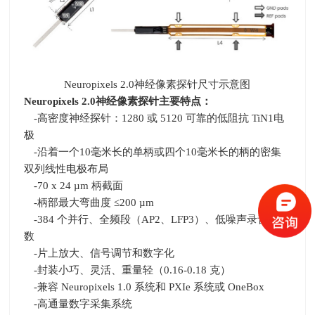
Neuropixels 2.0神经像素探针尺寸示意图
Neuropixels 2.0
神经像素探针主要特点：
-高密度神经探针：
1280
或
5120
可靠的低阻抗
TiN1
电
极
-沿着一个
10
毫米长的单柄或四个
10
毫米长的柄的密集
双列线性电极布局
-70 x 24 µm 柄截面
-柄部最大弯曲度 ≤
200 µm
-384 个并行、全频段（
AP2
、
LFP3
）、低噪声录音通道
数
-片上放大、信号调节和数字化
-封装小巧、灵活、重量轻（
0.16-0.18
克）
-兼容
Neuropixels 1.0
系统和
PXIe
系统或
OneBox
-高通量数字采集系统