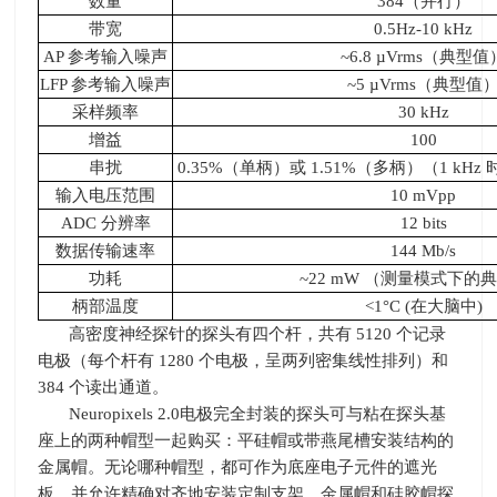
数量
384（并行）
带宽
0.5Hz-10 kHz
AP 参考输入噪声
~6.8 µVrms（典型值
LFP 参考输入噪声
~5 µVrms（典型值
采样频率
30 kHz
增益
100
串扰
0.35%（单柄）或
1.51%
（多柄）（
1 kHz
输入电压范围
10 mVpp
ADC 分辨率
12 bits
数据传输速率
144 Mb/s
功耗
~22 mW （测量模式下的
柄部温度
<1°C (在大脑中
)
高密度神经探针的探头有四个杆，共有
5120
个记录
电极（每个杆有
1280
个电极，呈两列密集线性排列）和
384
个读出通道。
Neuropixels 2.0电极完全封装的探头可与粘在探头基
座上的两种帽型一起购买：平硅帽或带燕尾槽安装结构的
金属帽。无论哪种帽型，都可作为底座电子元件的遮光
板，并允许精确对齐地安装定制支架。金属帽和硅胶帽探