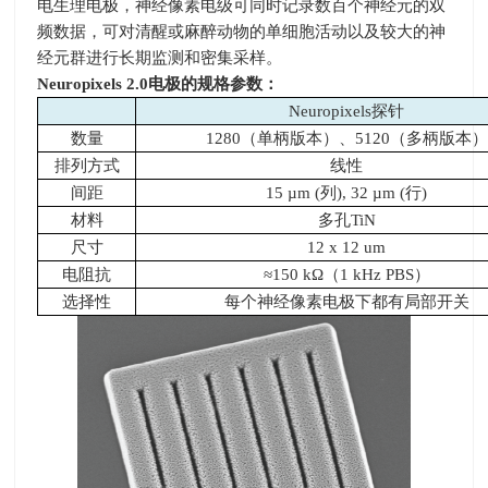
电生理电极，神经像素电级可同时记录数百个神经元的双
频数据，可对清醒或麻醉动物的单细胞活动以及较大的神
经元群进行长期监测和密集采样。
Neuropixels 2.0
电极的规格参数：
Neuropixels探针
数量
1280（单柄版本）、5120（多柄版本）
排列方式
线性
间距
15 µm (列), 32 µm (行)
材料
多孔TiN
尺寸
12 x 12 um
电阻抗
≈150 kΩ（1 kHz PBS）
选择性
每个神经像素电极下都有局部开关