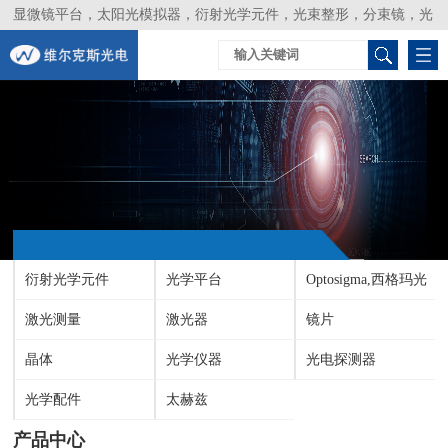
显微镜平台，太阳光模拟器，衍射光学元件，光束整形，分束镜，光
谱仪，生物激光器，光束分析仪，Layertec
衍射光学元件
光学平台
Optosigma,西格玛光
激光测量
激光器
机
镜片
晶体
光学仪器
光电探测器
光学配件
太赫兹
产品中心