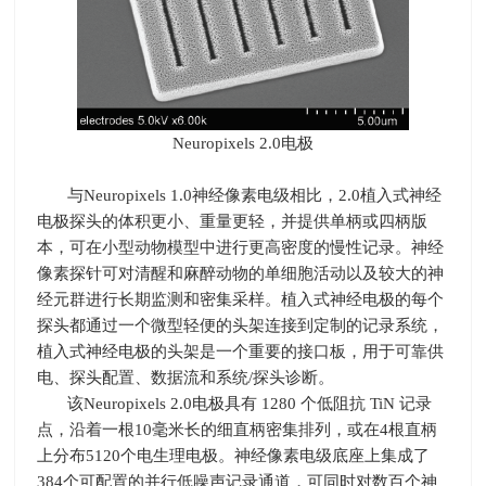
Neuropixels 2.0电极
与
Neuropixels 1.0
神经像素电级相比，
2.0
植入式神经
电极探头的体积更小、重量更轻，并提供单柄或四柄版
本，可在小型动物模型中进行更高密度的慢性记录。神经
像素探针可对清醒和麻醉动物的单细胞活动以及较大的神
经元群进行长期监测和密集采样。植入式神经电极的每个
探头都通过一个微型轻便的头架连接到定制的记录系统，
植入式神经电极的头架是一个重要的接口板，用于可靠供
电、探头配置、数据流和系统
/
探头诊断。
该
Neuropixels 2.0
电极具有
1280
个低阻抗
TiN
记录
点，沿着一根
10
毫米长的细直柄密集排列，或在
4
根直柄
上分布
5120
个电生理电极。神经像素电级底座上集成了
384
个可配置的并行低噪声记录通道，可同时对数百个神