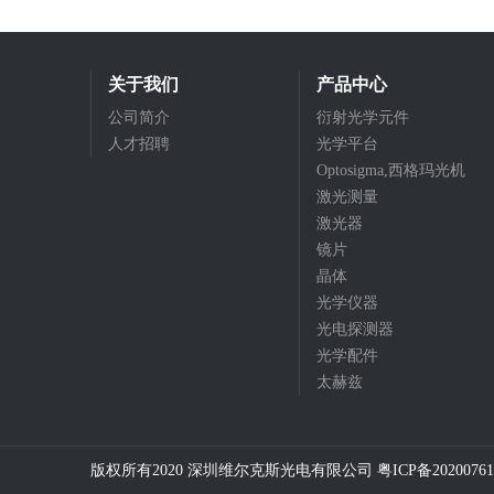
输出
关于我们
产品中心
公司简介
衍射光学元件
人才招聘
光学平台
Optosigma,西格玛光机
激光测量
激光器
镜片
晶体
光学仪器
光电探测器
光学配件
太赫兹
版权所有2020 深圳维尔克斯光电有限公司
粤ICP备20200761