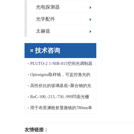
光电探测器
光学配件
太赫兹
技术咨询
PLUTO-2.1-NIR-015空间光调制器
支持模4π/6π调制，HOLOEYE高相
Optosigma取样镜，可监控激光的
位延迟SLM
强度的BS4系列光束取样板，激光
高性价比的玻璃基底+聚合物的光
采样器，光束取样器，5%比例
束整形解决方案，另外可根据客户
RoC-100,-213,-750,-999凹面光栅
要求进行定制和大批量生产
（罗兰圆型）_Spectrogon
用于布里渊散射显微镜的780nm单
纵模固体激光器，Skylark
友情链接：
780NX,-80dB低噪声，±0.2pm稳定
光电科研仪器