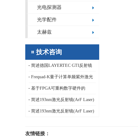
光电探测器
光学配件
太赫兹
技术咨询
简述德国LAYERTEC GTI反射镜
镀膜重复性和均匀性,损伤阈值，
Frequad-K量子计算单频紫外激光
GDD值以及光学损耗
器，线宽＜0.005pm的302nm连续波
基于FPGA可重构数字硬件的
单频激光器，OXIDE深紫外单频
NanoMagnetics hpSPM高性能原子力
简述193nm激光反射镜(ArF Laser)
CW激光器
显微镜控制器
损伤阈值、反射率以及氟化物膜_德
简述193nm激光反射镜(ArF Laser)
国LAYERTEC
损伤阈值、反射率以及氟化物膜_德
友情链接：
国LAYERTEC
光电科研仪器