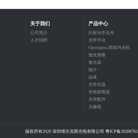
关于我们
产品中心
公司简介
衍射光学元件
人才招聘
光学平台
Optosigma,西格玛光机
激光测量
激光器
镜片
晶体
光学仪器
光电探测器
光学配件
太赫兹
版权所有2020 深圳维尔克斯光电有限公司
粤ICP备20200761