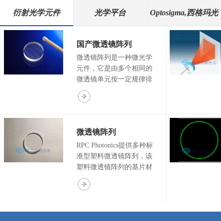
衍射光学元件
光学平台
Optosigma,西格玛光
机
国产微透镜阵列
微透镜阵列是一种微光学
元件，它是由多个相同的
微透镜单元按一定规律排
布的阵列透镜，其中微透
镜单元的尺寸从几微米到
几百微米，因此微透镜阵
列具有微型化，轻量化和
微透镜阵列
集成化等优点，被广泛应
用在阵列匀光，Shack-
RPC Photonics提供多种标
Hartmann波前传感器，光
准型塑料微透镜阵列，该
纤耦合，光通信和三维成
塑料微透镜阵列的基片材
像等不同应用领域领域。
料为玻璃，微透镜材料为
塑料。微透镜则由基层和
表层薄膜构成。RPC
Photonics塑料微透镜阵列