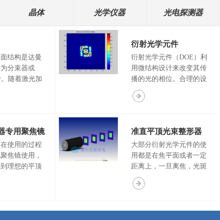
晶体
光学仪器
光电探测器
衍射光学元件
表面结构是达曼
衍射光学元件（DOE）利
称为分束器或
用微结构设计来改变其传
tter。随着激光加
播的光的相位。合理的设
提高，一维分束
计光学衍射原件表面的微
分束镜被广泛应
结构能够使输入特定光的
划片，激光切
时候输出任何符合设计的
显示器，香烟过
光强分布的光。DOE技术
器专用聚焦镜
准直平顶光束整形器
学或美容应用等
实现了传统光学系统不可
们的激光分束镜
行的许多功能和对光操
器在使用的过程
大部分衍射光学元件的使
同光束能量均匀
作。许多应用中，这些技
配聚焦镜使用，
用都是在焦平面或者一定
，光束数量、排
术极大的提高了系统性
得到理想的平顶
距离上，一旦离焦，光斑
可任意选择。
能。 衍射光学方案拥有许
通的聚焦镜由于
的效果就会下降。对应于
多优势，例如：高效率，
的像差，在使用
光束整形器和匀化片就是
高精度，小尺寸，低重
能得到理想的效
匀化效果变差，光斑能量
量，最重要的是它灵活的
整形器专用聚焦
分布不均匀。为了解决这
满足各种不同应用要求。