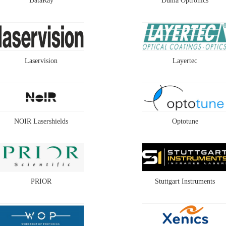
DataRay
Duma Optronics
Laservision
Layertec
NOIR Lasershields
Optotune
PRIOR
Stuttgart Instruments