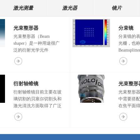
激光测量
激光器
镜片
光束整形器
分束镜
光束整形器（Beam
分束镜的
shaper）是一种用途很广
光栅，也
泛的衍射光学元件
Beamspli
（DOE），其作用是将高
工功率的
斯光整平顶光，得到一个
镜和二维
能量分布均匀并且边缘陡
用于激光
峭的光斑。光束整形器又
割，激光
衍射轴锥镜
光束整形
叫做光束整形DOE，平顶
滤嘴，医
光束整形器。
领域。我
衍射轴锥镜目前主要在玻
光束整形
可实现不
璃切割的贝塞尔切割头和
中需要搭
性好于1%
激光清洗方面取得了广泛
在焦平面
布、角度
的应用。衍射轴锥镜相较
光斑。普
于传统轴锥镜胜在精确性
存在一定
更好、参数范围更大、可
的时候不
以消除中心死区，同时更
果。光束