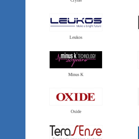
Crylas
Leukos
Minus K
Oxide