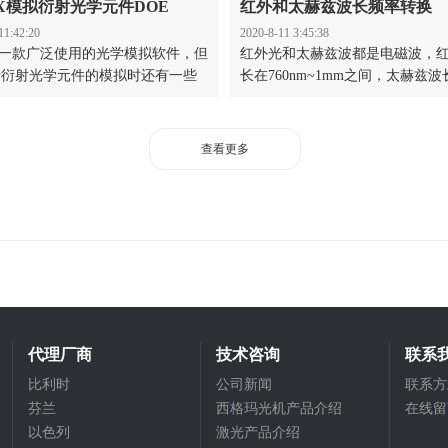
AX模拟衍射光学元件DOE
红外和太赫兹波长频率转换
11:42:20
2020-8-11 3:45:38
x是一款广泛使用的光学模拟软件，但
红外光和太赫兹波都是电磁波，
于衍射光学元件的模拟时还有一些
长在760nm~1mm之间，太赫兹波
例如多模激光光源的建模缺乏标准
3mm~0.03mm之间。实际上红外
oloor公司完善了ZEMAX模拟衍射
兹之间有一段是重合的。我们整
DOE的方法，通过应用散射模型
和太赫兹玻璃频率换算表格，可
查看更多
优化Zemax™中的单模和多模激光
学者快速查询。
用这种方法可以使用几何光线跟踪
类似物理光学的结果，实现各种情
光学元件Zemax建模。
代理厂商
技术咨询
联系
比利时
公司新闻
联系方
芬兰
西格玛光机产品介绍
在线留
以色列
激光产品介绍