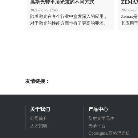
高斯光转平顶光束的不同方式
ZEM
2021-7-16 9:17:48
2020-8-12 
随着激光在各个行业中愈发深入的应用，
Zema
对于激光的性能方面也有了更高的要求。
其应用
由于高斯光存在着中心能量强，两边能量
缺陷，
弱的缺点，平顶光束能量分布均匀的特点
方法。H
使其成了很好的解决方案。在光束整形方
光学元件
面，能产生平顶光束的器件很多，比如衍
来模拟和
射光学元件（DOE），微透镜阵列，非球
器。利
面透镜组，多边形匀化棒等。
来实现
况下衍射
友情链接：
光电科研仪器
关于我们
产品中心
公司简介
衍射光学元件
人才招聘
光学平台
Optosigma,西格玛光机