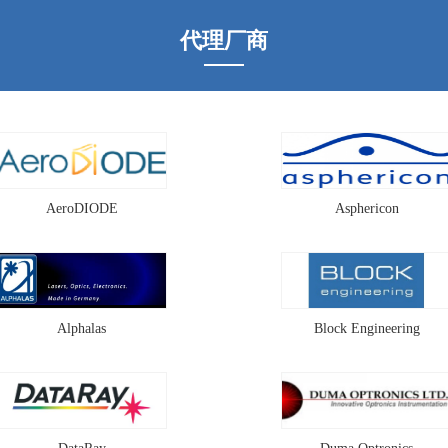
轻薄也更易于集成，衍射
镜是针对D
轴锥镜的主要作用是将入
利用五个
代理厂商
射激光转换成环形的光斑
够实现消
（贝塞尔强度分布）。通
束整形器
常，环形光斑的宽度等于
做消像差平
衍射极限光斑的尺寸（输
Beam Shapi
入激光）。
AeroDIODE
Asphericon
Alphalas
Block Engineering