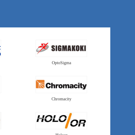
OE进行设计，
个问题，Holoor设计出了
镜片的排列，能
准直平顶光束整形器，可
色差的效果。光
以在一定距离都保持平顶
专用聚焦镜又叫
光斑的效果，实现远距离
顶光聚焦镜 ，
传输平顶光。准直平顶光
ng Focuser。
束整形器又叫做高斯光整
形准直平顶光，平行光输
出的光束整形器，
Collimated Beam Shaper，
Collimated Top-Hat
OptoSigma
Chromacity