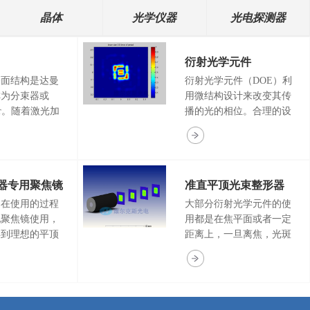
晶体
光学仪器
光电探测器
衍射光学元件
表面结构是达曼
衍射光学元件（DOE）利
称为分束器或
用微结构设计来改变其传
tter。随着激光加
播的光的相位。合理的设
提高，一维分束
计光学衍射原件表面的微
分束镜被广泛应
结构能够使输入特定光的
划片，激光切
时候输出任何符合设计的
显示器，香烟过
光强分布的光。DOE技术
器专用聚焦镜
准直平顶光束整形器
学或美容应用等
实现了传统光学系统不可
们的激光分束镜
行的许多功能和对光操
器在使用的过程
大部分衍射光学元件的使
同光束能量均匀
作。许多应用中，这些技
配聚焦镜使用，
用都是在焦平面或者一定
，光束数量、排
术极大的提高了系统性
得到理想的平顶
距离上，一旦离焦，光斑
可任意选择。
能。 衍射光学方案拥有许
通的聚焦镜由于
的效果就会下降。对应于
多优势，例如：高效率，
的像差，在使用
光束整形器和匀化片就是
高精度，小尺寸，低重
能得到理想的效
匀化效果变差，光斑能量
量，最重要的是它灵活的
整形器专用聚焦
分布不均匀。为了解决这
满足各种不同应用要求。