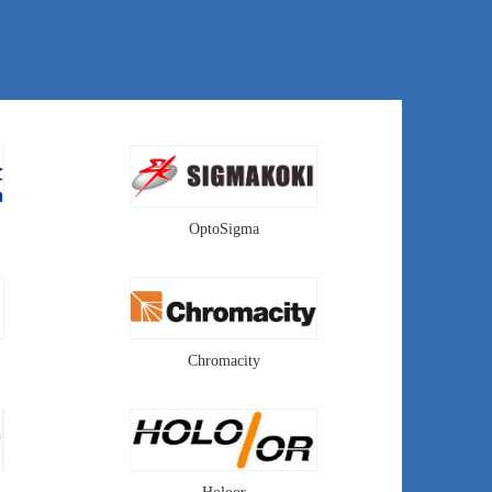
OE进行设计，
个问题，Holoor设计出了
镜片的排列，能
准直平顶光束整形器，可
色差的效果。光
以在一定距离都保持平顶
专用聚焦镜又叫
光斑的效果，实现远距离
顶光聚焦镜 ，
传输平顶光。准直平顶光
ng Focuser。
束整形器又叫做高斯光整
形准直平顶光，平行光输
出的光束整形器，
Collimated Beam Shaper，
Collimated Top-Hat
OptoSigma
Chromacity