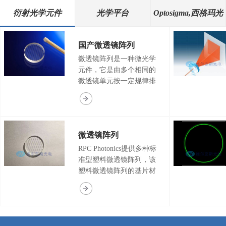
衍射光学元件
光学平台
Optosigma,西格玛光
机
国产微透镜阵列
微透镜阵列是一种微光学
元件，它是由多个相同的
微透镜单元按一定规律排
布的阵列透镜，其中微透
镜单元的尺寸从几微米到
几百微米，因此微透镜阵
列具有微型化，轻量化和
微透镜阵列
集成化等优点，被广泛应
用在阵列匀光，Shack-
RPC Photonics提供多种标
Hartmann波前传感器，光
准型塑料微透镜阵列，该
纤耦合，光通信和三维成
塑料微透镜阵列的基片材
像等不同应用领域领域。
料为玻璃，微透镜材料为
塑料。微透镜则由基层和
表层薄膜构成。RPC
Photonics塑料微透镜阵列