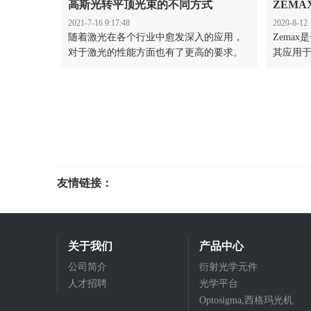
高斯光转平顶光束的不同方式
ZEM
2021-7-16 9:17:48
2020-8-12 
随着激光在各个行业中愈发深入的应用，
Zema
对于激光的性能方面也有了更高的要求。
其应用
由于高斯光存在着中心能量强，两边能量
缺陷，
弱的缺点，平顶光束能量分布均匀的特点
方法。H
使其成了很好的解决方案。在光束整形方
光学元件
面，能产生平顶光束的器件很多，比如衍
来模拟和
射光学元件（DOE），微透镜阵列，非球
器。利
面透镜组，多边形匀化棒等。
来实现
况下衍射
友情链接：
光电科研仪器
关于我们
产品中心
公司简介
衍射光学元件
人才招聘
光学平台
Optosigma,西格玛光机