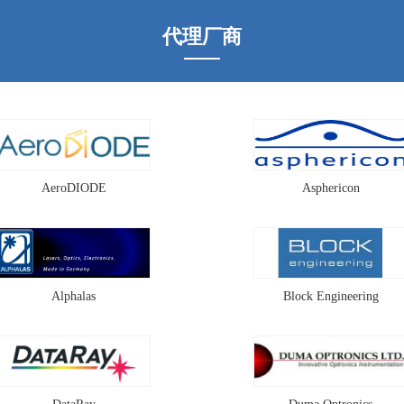
轻薄也更易于集成，衍射
镜是针对D
轴锥镜的主要作用是将入
利用五个
代理厂商
射激光转换成环形的光斑
够实现消
（贝塞尔强度分布）。通
束整形器
常，环形光斑的宽度等于
做消像差平
衍射极限光斑的尺寸（输
Beam Shapi
入激光）。
AeroDIODE
Asphericon
Alphalas
Block Engineering