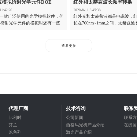
AX模拟衍射光学元件DOE
红外和太赫兹波长频率转换
11:42:20
2020-8-11 3:45:38
x是一款广泛使用的光学模拟软件，但
红外光和太赫兹波都是电磁波，
于衍射光学元件的模拟时还有一些
长在760nm~1mm之间，太赫兹波
例如多模激光光源的建模缺乏标准
3mm~0.03mm之间。实际上红外
oloor公司完善了ZEMAX模拟衍射
兹之间有一段是重合的。我们整
DOE的方法，通过应用散射模型
和太赫兹玻璃频率换算表格，可
查看更多
优化Zemax™中的单模和多模激光
学者快速查询。
用这种方法可以使用几何光线跟踪
类似物理光学的结果，实现各种情
光学元件Zemax建模。
代理厂商
技术咨询
联系
比利时
公司新闻
联系方
芬兰
西格玛光机产品介绍
在线留
以色列
激光产品介绍