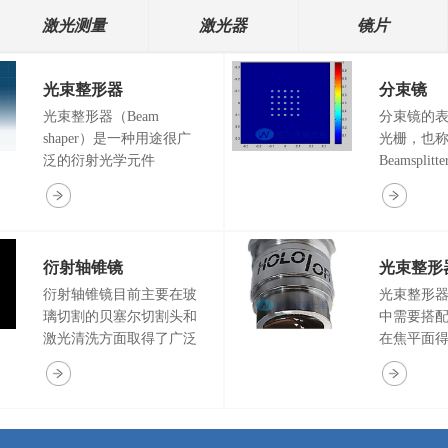
激光测量
激光器
镜片
光束整形器
分束镜
光束整形器（Beam
分束镜的
shaper）是一种用途很广
光栅，也
泛的衍射光学元件
Beamspli
（DOE），其作用是将高
工功率的
斯光整平顶光，得到一个
镜和二维
能量分布均匀并且边缘陡
用于激光
峭的光斑。光束整形器又
割，激光
衍射轴锥镜
光束整形
叫做光束整形DOE，平顶
滤嘴，医
光束整形器。
领域。我
衍射轴锥镜目前主要在玻
光束整形
可实现不
璃切割的贝塞尔切割头和
中需要搭
性好于1%
激光清洗方面取得了广泛
在焦平面
布、角度
的应用。衍射轴锥镜相较
光斑。普
于传统轴锥镜胜在精确性
存在一定
更好、参数范围更大、可
的时候不
以消除中心死区，同时更
果。光束