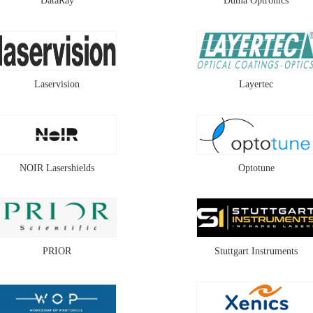
DataRay
Duma Optronics
Laservision
Layertec
NOIR Lasershields
Optotune
PRIOR
Stuttgart Instruments