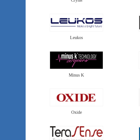
Crylas
Leukos
Minus K
Oxide