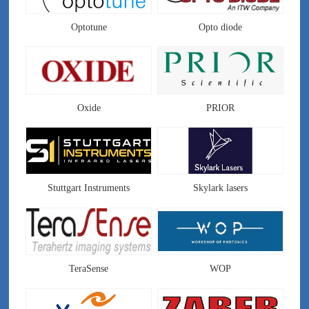
Optotune
Opto diode
Oxide
PRIOR
Stuttgart Instruments
Skylark lasers
TeraSense
WOP