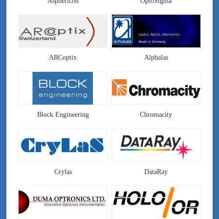
Asphericon
OptoSigma
ARCoptix
Alphalas
Block Engineering
Chromacity
Crylas
DataRay