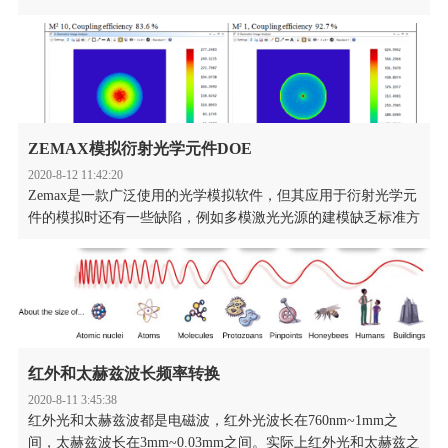
缺点，平顶光束能量分布均匀的特点使其成了很好的解决方案。
在光束整形方面，能产生平顶光束的器件很多，比如衍射光学元
件（DOE），微透镜阵列，非球面透镜组，多边形匀化棒等。
ZEMAX模拟衍射光学元件DOE
2020-8-12 11:42:20
Zemax是一款广泛使用的光学模拟软件，但其应用于衍射光学元
件的模拟时还有一些缺陷，例如多模激光光源的建模缺乏标准方
法。Holoor公司完善了ZEMAX模拟衍射光学元件DOE的方法，
通过应用散射模型来模拟和优化Zemax™中的单模和多模激光
器。利用这种方法可以使用几何光线跟踪来实现类似物理光学的
结果，实现各种情况下衍射光学元件Zemax建模。
红外和太赫兹波长频率转换
2020-8-11 3:45:38
红外光和太赫兹波都是电磁波，红外光波长在760nm~1mm之
间，太赫兹波长在3mm~0.03mm之间。实际上红外光和太赫兹之