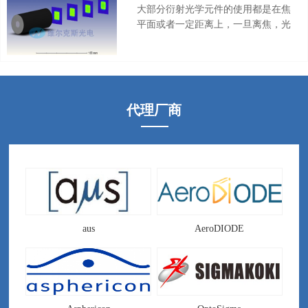
列，能够实现消色差的效果。光束整
大部分衍射光学元件的使用都是在焦
形器专用聚焦镜又叫做消像差平顶光
平面或者一定距离上，一旦离焦，光
聚焦镜 ，Beam Shaping Focuser。
斑的效果就会下降。对应于光束整形
器和匀化片就是匀化效果变差，光斑
能量分布不均匀。为了解决这个问
题，Holoor设计出了准直平顶光束整
形器，可以在一定距离都保持平顶光
代理厂商
斑的效果，实现远距离传输平顶光。
准直平顶光束整形器又叫做高斯光整
形准直平顶光，平行光输出的光束整
形器，Collimated Beam Shaper，
Collimated Top-Hat
aus
AeroDIODE