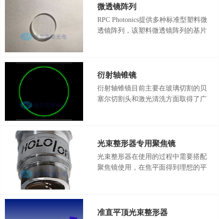
传统光学系统不可行的许多功能和对
微透镜阵列
光操作。许多应用中，这些技术极大
RPC Photonics提供多种标准型塑料微
的提高了系统性能。 衍射光学方案
透镜阵列，该塑料微透镜阵列的基片
拥有许多优势，例如：高效率，高精
材料为玻璃，微透镜材料为塑料。微
度，小尺寸，低重量，最重要的是它
透镜则由基层和表层薄膜构成。RPC
灵活的满足各种不同应用要求。
Photonics塑料微透镜阵列采用塑料膜
层复制法，大批量地在玻璃衬底上制
衍射轴锥镜
作微透镜，相对于熔融石英或硅型微
衍射轴锥镜目前主要在玻璃切割的贝
透镜，其制造成本大幅下降，性价比
塞尔切割头和激光清洗方面取得了广
高。
泛的应用。衍射轴锥镜相较于传统轴
锥镜胜在精确性更好、参数范围更
大、可以消除中心死区，同时更轻薄
也更易于集成，衍射轴锥镜的主要作
光束整形器专用聚焦镜
用是将入射激光转换成环形的光斑
光束整形器在使用的过程中需要搭配
（贝塞尔强度分布）。通常，环形光
聚焦镜使用，在焦平面得到理想的平
斑的宽度等于衍射极限光斑的尺寸
顶光斑。普通的聚焦镜由于存在一定
（输入激光）。
的像差，在使用的时候不能得到理想
的效果。光束整形器专用聚焦镜是针
对DOE进行设计，利用五个镜片的排
准直平顶光束整形器