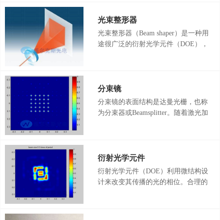
镜阵列具有微型化，轻量化和集成化
等优点，被广泛应用在阵列匀光，
光束整形器
Shack-Hartmann波前传感器，光纤耦
光束整形器（Beam shaper）是一种用
合，光通信和三维成像等不同应用领
途很广泛的衍射光学元件（DOE），
域领域。
其作用是将高斯光整平顶光，得到一
个能量分布均匀并且边缘陡峭的光
斑。光束整形器又叫做光束整形
DOE，平顶光束整形器。
分束镜
分束镜的表面结构是达曼光栅，也称
为分束器或Beamsplitter。随着激光加
工功率的提高，一维分束镜和二维分
束镜被广泛应用于激光划片，激光切
割，激光显示器，香烟过滤嘴，医学
或美容应用等领域。我们的激光分束
衍射光学元件
镜可实现不同光束能量均匀性好于
衍射光学元件（DOE）利用微结构设
1%，光束数量、排布、角度可任意
计来改变其传播的光的相位。合理的
选择。
设计光学衍射原件表面的微结构能够
使输入特定光的时候输出任何符合设
计的光强分布的光。DOE技术实现了