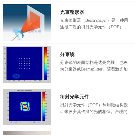
镜阵列具有微型化，轻量化和集成化
等优点，被广泛应用在阵列匀光，
光束整形器
Shack-Hartmann波前传感器，光纤耦
光束整形器（Beam shaper）是一种用
合，光通信和三维成像等不同应用领
途很广泛的衍射光学元件（DOE），
域领域。
其作用是将高斯光整平顶光，得到一
个能量分布均匀并且边缘陡峭的光
斑。光束整形器又叫做光束整形
DOE，平顶光束整形器。
分束镜
分束镜的表面结构是达曼光栅，也称
为分束器或Beamsplitter。随着激光加
工功率的提高，一维分束镜和二维分
束镜被广泛应用于激光划片，激光切
割，激光显示器，香烟过滤嘴，医学
或美容应用等领域。我们的激光分束
衍射光学元件
镜可实现不同光束能量均匀性好于
衍射光学元件（DOE）利用微结构设
1%，光束数量、排布、角度可任意
计来改变其传播的光的相位。合理的
选择。
设计光学衍射原件表面的微结构能够
使输入特定光的时候输出任何符合设
计的光强分布的光。DOE技术实现了