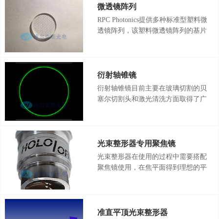
传统光学系统不可行的许多功能和对
微透镜阵列
光操作。许多应用中，这些技术极大
RPC Photonics提供多种标准型塑料微
的提高了系统性能。 衍射光学方案
透镜阵列，该塑料微透镜阵列的基片
拥有许多优势，例如：高效率，高精
材料为玻璃，微透镜材料为塑料。微
度，小尺寸，低重量，最重要的是它
透镜则由基层和表层薄膜构成。RPC
灵活的满足各种不同应用要求。
Photonics塑料微透镜阵列采用塑料膜
层复制法，大批量地在玻璃衬底上制
衍射轴锥镜
作微透镜，相对于熔融石英或硅型微
衍射轴锥镜目前主要在玻璃切割的贝
透镜，其制造成本大幅下降，性价比
塞尔切割头和激光清洗方面取得了广
高。
泛的应用。衍射轴锥镜相较于传统轴
锥镜胜在精确性更好、参数范围更
大、可以消除中心死区，同时更轻薄
也更易于集成，衍射轴锥镜的主要作
光束整形器专用聚焦镜
用是将入射激光转换成环形的光斑
光束整形器在使用的过程中需要搭配
（贝塞尔强度分布）。通常，环形光
聚焦镜使用，在焦平面得到理想的平
斑的宽度等于衍射极限光斑的尺寸
顶光斑。普通的聚焦镜由于存在一定
（输入激光）。
的像差，在使用的时候不能得到理想
的效果。光束整形器专用聚焦镜是针
对DOE进行设计，利用五个镜片的排
准直平顶光束整形器