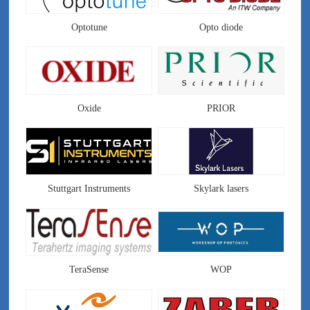
Optotune
Opto diode
Oxide
PRIOR
Stuttgart Instruments
Skylark lasers
TeraSense
WOP