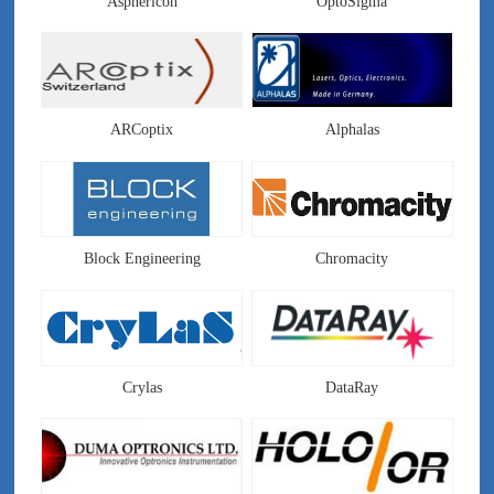
Asphericon
OptoSigma
ARCoptix
Alphalas
Block Engineering
Chromacity
Crylas
DataRay