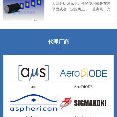
列，能够实现消色差的效果。光束整
大部分衍射光学元件的使用都是在焦
形器专用聚焦镜又叫做消像差平顶光
平面或者一定距离上，一旦离焦，光
聚焦镜 ，Beam Shaping Focuser。
斑的效果就会下降。对应于光束整形
器和匀化片就是匀化效果变差，光斑
能量分布不均匀。为了解决这个问
题，Holoor设计出了准直平顶光束整
形器，可以在一定距离都保持平顶光
代理厂商
斑的效果，实现远距离传输平顶光。
准直平顶光束整形器又叫做高斯光整
形准直平顶光，平行光输出的光束整
形器，Collimated Beam Shaper，
Collimated Top-Hat
aus
AeroDIODE