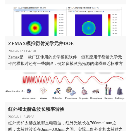
缺点，平顶光束能量分布均匀的特点使其成了很好的解决方案。
在光束整形方面，能产生平顶光束的器件很多，比如衍射光学元
件（DOE），微透镜阵列，非球面透镜组，多边形匀化棒等。
ZEMAX模拟衍射光学元件DOE
2020-8-12 11:42:20
Zemax是一款广泛使用的光学模拟软件，但其应用于衍射光学元
件的模拟时还有一些缺陷，例如多模激光光源的建模缺乏标准方
法。Holoor公司完善了ZEMAX模拟衍射光学元件DOE的方法，
通过应用散射模型来模拟和优化Zemax™中的单模和多模激光
器。利用这种方法可以使用几何光线跟踪来实现类似物理光学的
结果，实现各种情况下衍射光学元件Zemax建模。
红外和太赫兹波长频率转换
2020-8-11 3:45:38
红外光和太赫兹波都是电磁波，红外光波长在760nm~1mm之
间，太赫兹波长在3mm~0.03mm之间。实际上红外光和太赫兹之