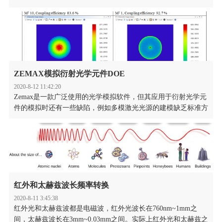
缺点，平顶光束能量分布均匀的特点使其成了很好的解决方案。
在光束整形方面，能产生平顶光束的器件很多，比如衍射光学元
件（DOE），微透镜阵列，非球面透镜组，多边形匀化棒等。
ZEMAX模拟衍射光学元件DOE
2020-8-12 11:42:20
Zemax是一款广泛使用的光学模拟软件，但其应用于衍射光学元
件的模拟时还有一些缺陷，例如多模激光光源的建模缺乏标准方
法。Holoor公司完善了ZEMAX模拟衍射光学元件DOE的方法，
通过应用散射模型来模拟和优化Zemax™中的单模和多模激光
器。利用这种方法可以使用几何光线跟踪来实现类似物理光学的
结果，实现各种情况下衍射光学元件Zemax建模。
红外和太赫兹波长频率转换
2020-8-11 3:45:38
红外光和太赫兹波都是电磁波，红外光波长在760nm~1mm之
间，太赫兹波长在3mm~0.03mm之间。实际上红外光和太赫兹之