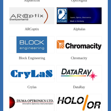
Asphericon
OptoSigma
ARCoptix
Alphalas
Block Engineering
Chromacity
Crylas
DataRay