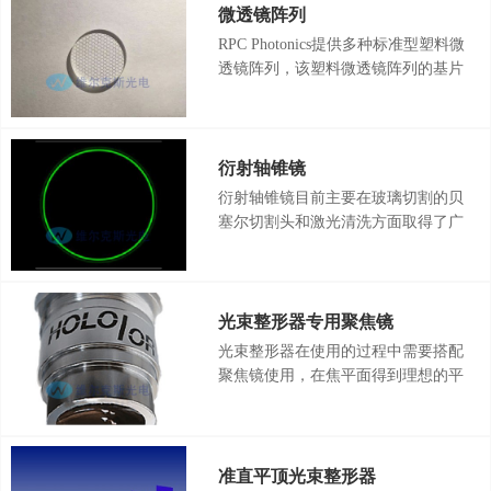
传统光学系统不可行的许多功能和对
微透镜阵列
光操作。许多应用中，这些技术极大
RPC Photonics提供多种标准型塑料微
的提高了系统性能。 衍射光学方案
透镜阵列，该塑料微透镜阵列的基片
拥有许多优势，例如：高效率，高精
材料为玻璃，微透镜材料为塑料。微
度，小尺寸，低重量，最重要的是它
透镜则由基层和表层薄膜构成。RPC
灵活的满足各种不同应用要求。
Photonics塑料微透镜阵列采用塑料膜
层复制法，大批量地在玻璃衬底上制
衍射轴锥镜
作微透镜，相对于熔融石英或硅型微
衍射轴锥镜目前主要在玻璃切割的贝
透镜，其制造成本大幅下降，性价比
塞尔切割头和激光清洗方面取得了广
高。
泛的应用。衍射轴锥镜相较于传统轴
锥镜胜在精确性更好、参数范围更
大、可以消除中心死区，同时更轻薄
也更易于集成，衍射轴锥镜的主要作
光束整形器专用聚焦镜
用是将入射激光转换成环形的光斑
光束整形器在使用的过程中需要搭配
（贝塞尔强度分布）。通常，环形光
聚焦镜使用，在焦平面得到理想的平
斑的宽度等于衍射极限光斑的尺寸
顶光斑。普通的聚焦镜由于存在一定
（输入激光）。
的像差，在使用的时候不能得到理想
的效果。光束整形器专用聚焦镜是针
对DOE进行设计，利用五个镜片的排
准直平顶光束整形器