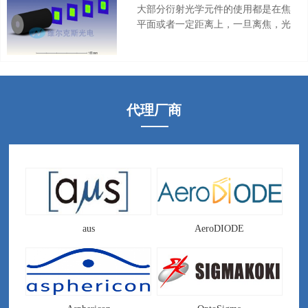
列，能够实现消色差的效果。光束整
大部分衍射光学元件的使用都是在焦
形器专用聚焦镜又叫做消像差平顶光
平面或者一定距离上，一旦离焦，光
聚焦镜 ，Beam Shaping Focuser。
斑的效果就会下降。对应于光束整形
器和匀化片就是匀化效果变差，光斑
能量分布不均匀。为了解决这个问
题，Holoor设计出了准直平顶光束整
形器，可以在一定距离都保持平顶光
代理厂商
斑的效果，实现远距离传输平顶光。
准直平顶光束整形器又叫做高斯光整
形准直平顶光，平行光输出的光束整
形器，Collimated Beam Shaper，
Collimated Top-Hat
aus
AeroDIODE