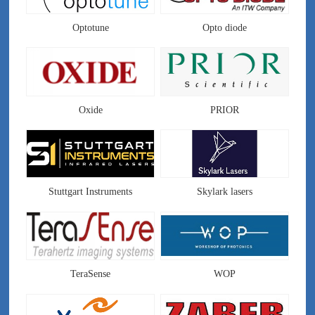
Optotune
Opto diode
Oxide
PRIOR
Stuttgart Instruments
Skylark lasers
TeraSense
WOP