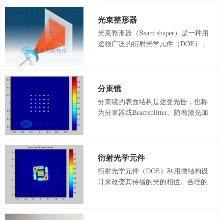
镜阵列具有微型化，轻量化和集成化
等优点，被广泛应用在阵列匀光，
光束整形器
Shack-Hartmann波前传感器，光纤耦
光束整形器（Beam shaper）是一种用
合，光通信和三维成像等不同应用领
途很广泛的衍射光学元件（DOE），
域领域。
其作用是将高斯光整平顶光，得到一
个能量分布均匀并且边缘陡峭的光
斑。光束整形器又叫做光束整形
DOE，平顶光束整形器。
分束镜
分束镜的表面结构是达曼光栅，也称
为分束器或Beamsplitter。随着激光加
工功率的提高，一维分束镜和二维分
束镜被广泛应用于激光划片，激光切
割，激光显示器，香烟过滤嘴，医学
或美容应用等领域。我们的激光分束
衍射光学元件
镜可实现不同光束能量均匀性好于
衍射光学元件（DOE）利用微结构设
1%，光束数量、排布、角度可任意
计来改变其传播的光的相位。合理的
选择。
设计光学衍射原件表面的微结构能够
使输入特定光的时候输出任何符合设
计的光强分布的光。DOE技术实现了